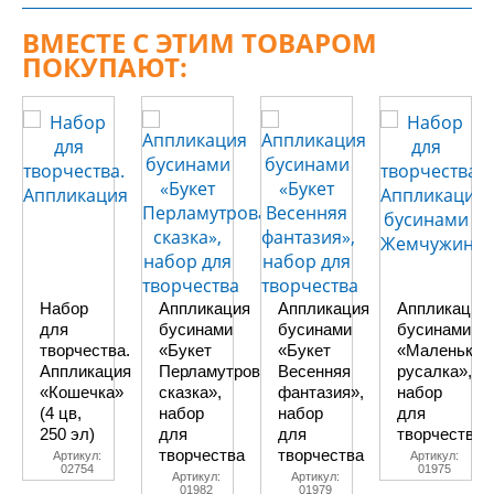
ВМЕСТЕ С ЭТИМ ТОВАРОМ
ПОКУПАЮТ:
Набор
Аппликация
Аппликация
Аппликация
для
бусинами
бусинами
бусинами
творчества.
«Букет
«Букет
«Маленькая
Аппликация
Перламутровая
Весенняя
русалка»,
«Кошечка»
сказка»,
фантазия»,
набор
(4 цв,
набор
набор
для
250 эл)
для
для
творчества
творчества
творчества
Артикул:
Артикул:
02754
01975
Артикул:
Артикул:
01982
01979