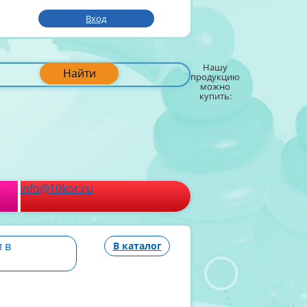
Вход
Нашу
Найти
продукцию
можно
купить:
info@10kor.ru
 в
В каталог