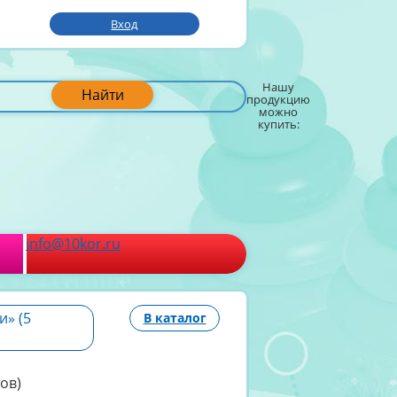
Вход
Нашу
Найти
продукцию
можно
купить:
info@10kor.ru
и» (5
В каталог