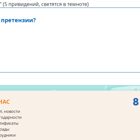
 (5 привидений, светятся в темноте)
 претензии?
8
НАС
п. новости
годарности
тификаты
рады
рудники