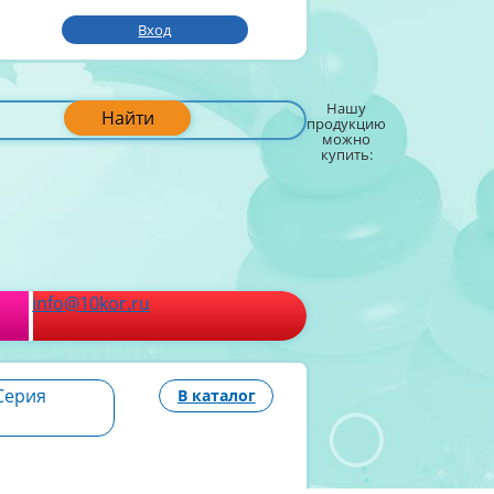
Вход
Нашу
Найти
продукцию
можно
купить:
info@10kor.ru
Серия
В каталог