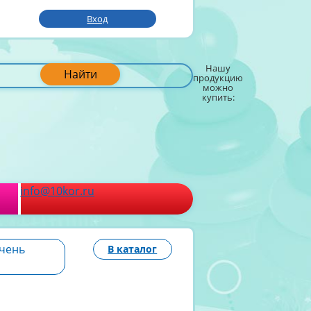
Вход
Нашу
Найти
продукцию
можно
купить:
info@10kor.ru
очень
В каталог