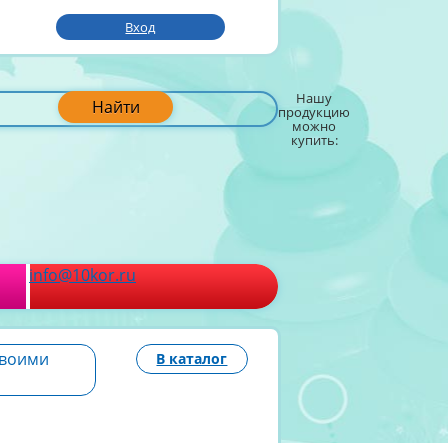
Вход
Нашу
Найти
продукцию
можно
купить:
info@10kor.ru
своими
В каталог