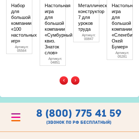
Набор
Настольная
Металлический
Настольная
для
игра
конструктор
игра
большой
для
7 для
для
компании
большой
уроков
большой
«100
компании
труда
компании
настольных
«Сумбурный
«Сленгбитва
Артикул:
00847
игр»
квиз.
Окей
Знаток
Бумер»
Артикул:
05564
слов»
Артикул:
05281
Артикул:
04851
‹
›
8 (800) 775 41 59
(звонок по рф бесплатный)