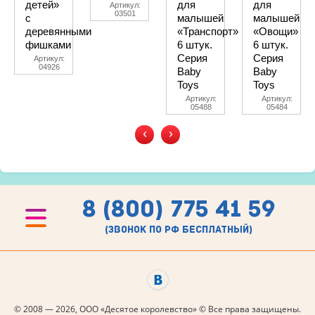
детей»
для
для
Артикул:
03501
с
малышей
малышей
деревянными
«Транспорт»
«Овощи»
фишками
6 штук.
6 штук.
Серия
Серия
Артикул:
04926
Baby
Baby
Toys
Toys
Артикул:
Артикул:
05488
05484
‹
›
8 (800) 775 41 59
(звонок по рф бесплатный)
© 2008 — 2026, ООО «Десятое королевство» © Все права защищены.