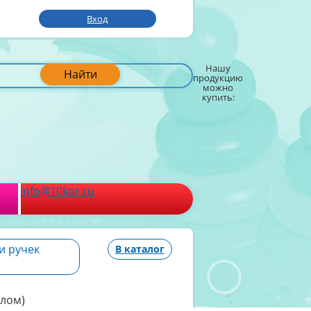
Вход
Нашу
Найти
продукцию
можно
купить:
info@10kor.ru
и ручек
В каталог