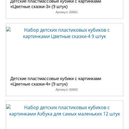
Детские пластмассовые кубики с картинками
кубиках из-за особенностей материала, на который невозможно
«Цветные сказки-3» (9 штук)
нанести полноцветное изображение.
Артикул:
00681
Мы стараемся делать такое полное описание к каждому набору
кубиков, что бы Вы точно были уверены, это именно то, что вы ищете
своему ребенку. Учитывая, что в нашей стране никто не выпускает
такое количество кубиков из пластмассы, как по количеству, так и по
ассортименту, есть большая вероятность, что вы не только выберете
то, что ищете, но и останетесь довольны ценой, ведь наш фирменный
магазин - это единственное место, где «Десятое королевство»
продает свою продукцию в рознице по отпускной цене предприятия.
Детские пластмассовые кубики с картинками
«Цветные сказки-4» (9 штук)
Артикул:
00682