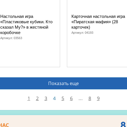
Настольная игра
Карточная настольная игра
«Пластиковые кубики. Кто
«Пиратская мафия» (28
сказал Му?» в жестяной
карточек)
коробочке
Артикул:
04193
Артикул:
03563
Показать еще
1
2
3
4
5
6
...
8
9
8
НАС