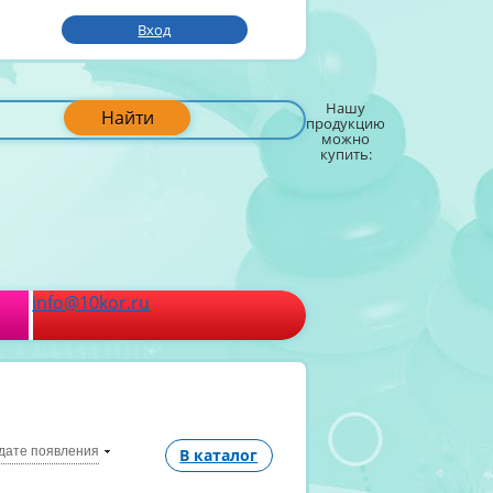
Вход
Нашу
Найти
продукцию
можно
купить:
info@10kor.ru
дате появления
В каталог