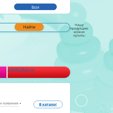
Вход
Нашу
Найти
продукцию
можно
купить:
info@10kor.ru
те появления
В каталог