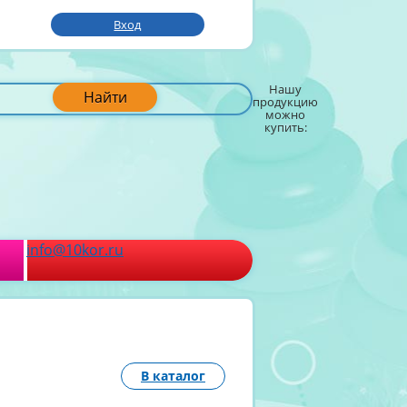
Вход
Нашу
Найти
продукцию
можно
купить:
info@10kor.ru
В каталог