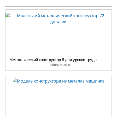
впервые применили воронение. Да, именно то самое воронение,
что используют оружейники всего мира при обработке стволов и
других металлических деталей оружия. Из-за этого детали стали
непривычно темными, одного из цветов побежалости.
При этом пленка окислов железа абсолютно безопасна, не
пачкается и не оставляет следов. Надеемся, что такой способ
защиты от коррозии приживется так же, как на российском
оружии.
С железными конструкторами серии «Школьный» можно
проводить занятия в школе, они будут интересны ученикам
Металлический конструктор 8 для уроков труда
младших классов и ребятам постарше. Данная серия призвана
Артикул:
00848
дополнить серию конструкторов для уроков труда.
Все конструкторы имеют подробные цветные инструкции и
схемы сборки, но, получив навыки сборки моделей, ребенок
вполне может отложить инструкции в сторону и собирать модели,
опираясь на свое вдохновение, видение и свою интуицию, что
будет хорошим стимулом к развитию инженерных способностей,
способностей видеть конструкцию в пространстве, понимать ее.
Последовательно собирая наборы от 1 по 4 ребенок будет