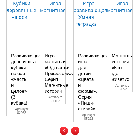
Развивающие
Игра
Развивающая
Магнитные
деревянные
магнитная
игра
истории
кубики
«Одевашки.
для
«Кто
на оси
Профессии».
детей
где
«Часть
Серия
«Цвета
живет?»
и
Магнитные
и
Артикул:
02652
целое»
истории
формы».
(3
Серия
Артикул:
04112
кубика)
«Пиши-
стирай»
Артикул:
02956
Артикул:
05215
‹
›