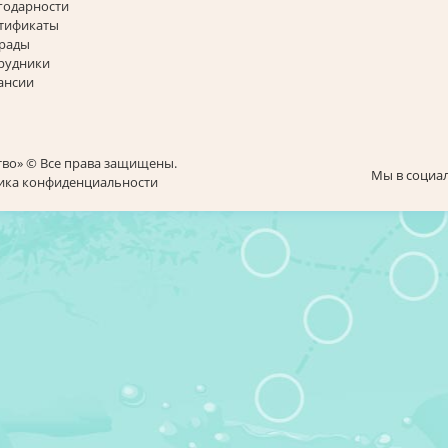
годарности
тификаты
рады
рудники
ансии
тво» © Все права защищены.
Мы в социал
тика конфиденциальности