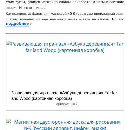
Учим буквы, учимся читать по слогам, приобретаем навыки слитного
чтения. И все это, играя!
Как правило, алфавит для малышей к 5-6 годам уже пройденный этап,
с этого времени их уже начинают учить читать по слогам. Но это
подробнее
только у тех родителей, которые занимаются со своими детьми или
которым повезло с садиком.
Именно для таких родителей этот раздел. «Десятое королевство»
выпускает великое множество развивающих и обучающих игр, которые
в процессе игры помогут выучить русскую азбуку и английский
алфавит, научат читать по слогам и привьют навыки слитного,
осознанного чтения.
Недаром оба торговых знака, «Учись,играя!» и «Играя,учись!»
принадлежат нашему предприятию.
Развивающая игра-пазл «Азбука деревянная» Far far
land Wood (картонная коробка)
Артикул:
06030