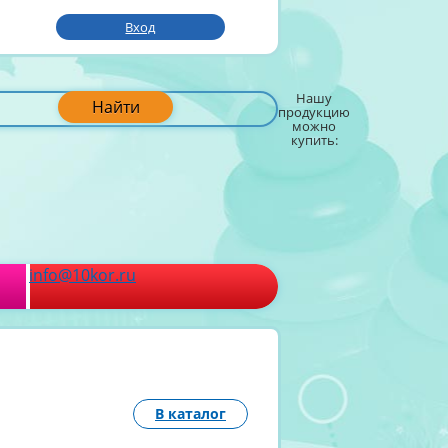
Вход
Нашу
Найти
продукцию
можно
купить:
info@10kor.ru
В каталог