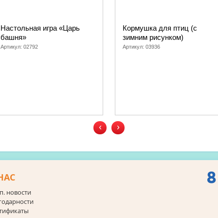
Настольная игра «Царь
Кормушка для птиц (с
башня»
зимним рисунком)
Артикул:
02792
Артикул:
03936
‹
›
8
НАС
п. новости
годарности
тификаты