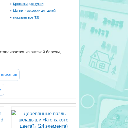
Кроватки для кукол
Магнитные доски для детей
показать все (13)
тавливается из вятской березы,
. Во многих игрушках края и углы
ется дипломами и медалями на
выжигания
и