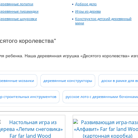
Деревянные лопатки
Доброе дело
Деревянные пирамидки
Игры из дерева
Деревянные шнуровки
Конструктор детский деревянный
мини
сятого королевства"
ля ребенка.
Наша деревянная игрушка «Десятого королевства» изго
ми лаками и красителями, не выделяет фенолов и формальдегидов
ны. Все большее количество представителей данной серии отмеча
х.
ревянные мозаики
деревянные конструкторы
доски в рамке для 
р строительных инструментов
русское лото с деревянными бочонкам