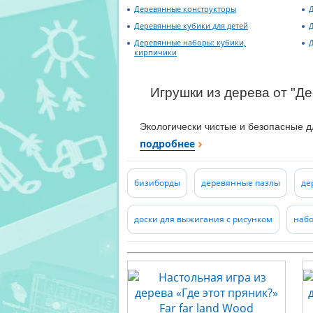
Деревянные конструкторы
Деревянные кубики для детей
Деревянные наборы: кубики,
кирпичики
Игрушки из дерева от "Де
Экологически чистые и безопасные д
красится только специальными водны
подробнее
для большей безопасности закругле
международных выставках и конкурса
бизиборды
деревянные пазлы
де
доски для выжигания с рисунком
набо