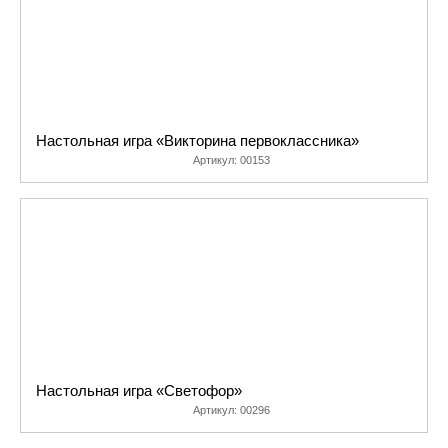
дет
тол
хо
Настольная игра «Викторина первоклассника»
Артикул:
00153
Настольная игра «Светофор»
Артикул:
00296