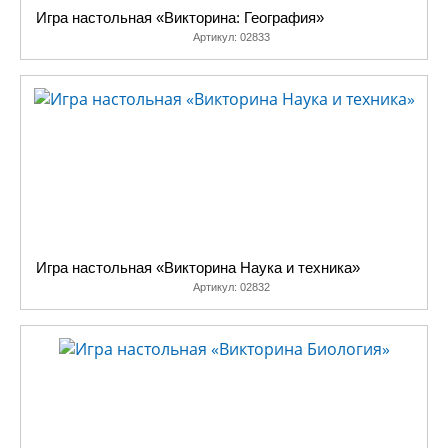
лу
Игра настольная «Викторина: География»
кач
Артикул:
02833
и
на
вк
за
поб
Ор
ра
на
игр
пр
Игра настольная «Викторина Наука и техника»
Ол
Артикул:
02832
Ем
дос
мно
рад
ва
и
ва