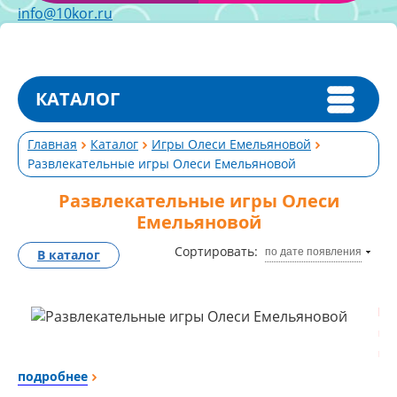
info@10kor.ru
КАТАЛОГ
Главная
Каталог
Игры Олеси Емельяновой
Развлекательные игры Олеси Емельяновой
Развлекательные игры Олеси
Емельяновой
Сортировать:
по дате появления
В каталог
Иг
в
на
иг
подробнее
оч