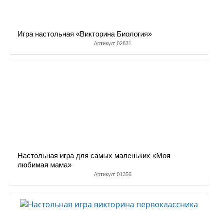
бли
об
все
Игра настольная «Викторина Биология»
пок
Артикул:
02831
ва
се
за
об
иг
сто
Он
под
ва
Настольная игра для самых маленьких «Моя
во
любимая мама»
жив
Артикул:
01356
об
и
нау
ва