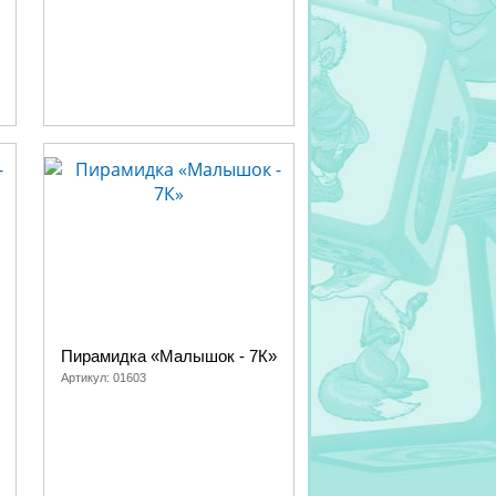
ли.
равдывая основное ее предназначение.
абавой вашей крохе – они экологически
 крепче, а движения более уверенными -
выдувной, колечки которой, уверены, к
тво вы всегда сможете найти огромный
Пирамидка «Малышок - 7К»
Артикул:
01603