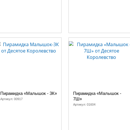
ю в первых усилиях преодолеть пространство - ползком к намеченной це
ет садиться он уже может начать осваивать строительство пирамиды, оп
ете в ассортименте компании, любая может стать полезной и любимой з
пирамидки из выдувного пластика, а чуть позже, когда ручонки станут
ть десны и потренировать молочные зубки - лучше вернуться опять к 
ой принесенной Вами домой!
олее что в нашем интернет магазине производителя Десятое Королевс
ить их по доступной цене.
Пирамидка «Малышок - 3К»
Пирамидка «Малышок -
7Ш»
Артикул:
00917
Артикул:
01604