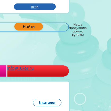
Вход
Нашу
Найти
продукцию
можно
купить:
info@10kor.ru
В каталог