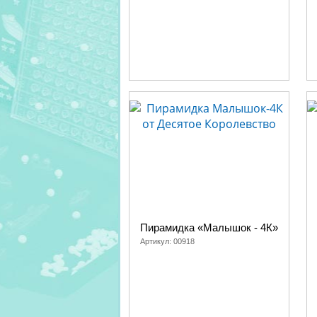
Еще немного и яркие круги станут цель
Ну и конечно, как только ребенок начн
Среди наших пирамид, которые Вы найд
чистые, гигиеничны и безопасны!
Для самых маленьких лучше, наверное, 
выбирайте деревянные! Но если почеса
тому времени еще сохранились от перв
Смотрите, думайте, выбирайте, тем б
выбор развивающих игр и игрушек и куп
Пирамидка «Малышок - 4К»
Артикул:
00918