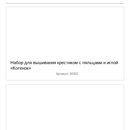
этом не нужно рассчитывать клетки самостоятельно. Нитки
подобраны в необходимом количестве и нужных оттенков. Есть и
пяльцы, и иголка. Начинайте творить сразу! Нужно только немного
подсказать ребенку, попробовать с ним вместе и заинтересовать.
Разнообразные наборы для детского творчества представлены в
нашем интернет магазине в огромном ассортименте. Купите набор с
доставкой на дом, оформив заказ на сайте, и замечательная картина,
выполненная собственными руками, украсит ваш дом и станет
поводом для гордости.
Набор для вышивания крестиком с пяльцами и иглой
«Котенок»
Артикул:
00302