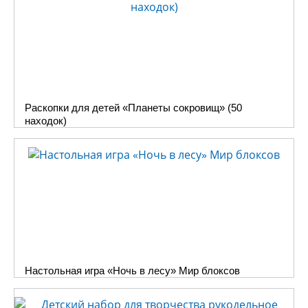
дома или в дороге
благодаря
огромному выбору
наборов для
творчества на сайте
производителя
развивающих игр и
Раскопки для детей «Планеты сокровищ» (50
игрушек Десятое
находок)
Королевство.
Настольная игра «Ночь в лесу» Мир блоксов