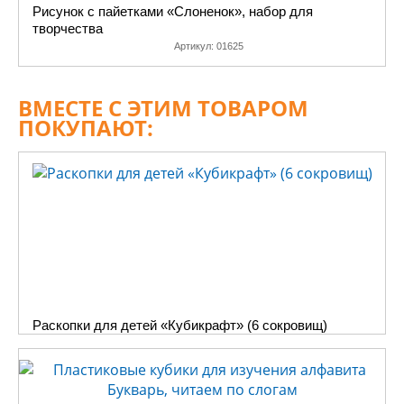
экспериментировать,
Рисунок с пайетками «Слоненок», набор для
творчества
а начинать с какого-
Артикул:
01625
нибудь рисунка с
паетками .Результат
по качеству всегда
ВМЕСТЕ С ЭТИМ ТОВАРОМ
будет
ПОКУПАЮТ:
удовлетворительным,
так как
полноцветную
картинку тяжело
испортить даже не
совсем ровно
закрепленными
паетками, и, в то же
время, эти самые,
не очень правильно
Раскопки для детей «Кубикрафт» (6 сокровищ)
закрепленные
паетки,
кардинально
меняют картинку,