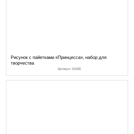
полноценные
картины из паеток,
но очень хочется
попробовать это
сделать.
Дело в том, что
первый опыт с
паетками должен
Рисунок с пайетками «Принцесса», набор для
быть удачным,
творчества
поэтому, если есть
Артикул:
01608
сомнение в том, что
у ребенка может не
хватить терпения,
усидчивости или
навыков для
выкладывания
полноценной
картины из паеток
-лучше не