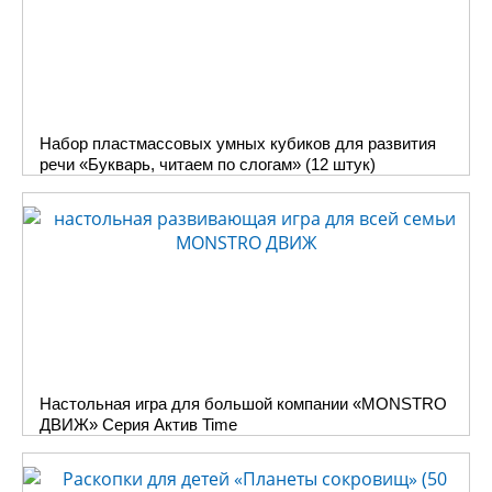
она становится
другой, созданной
ребенком. И
количество паеток
подобрано так, что
Набор пластмассовых умных кубиков для развития
бы их было не так
речи «Букварь, читаем по слогам» (12 штук)
много для того, что
бы ребенку надоело
их закреплять, но
достаточно для того,
что бы преобразить
рисунок и
почувствовать себя
мастером.
Вы всегда сможете
занять ребенка
Настольная игра для большой компании «MONSTRO
ДВИЖ» Серия Актив Time
увлекательным
занятием с
поделками из паеток