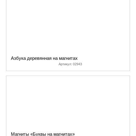
поверхностей. Магнит, используемый здесь, не способен нанести вред
- это мягкая полимерная пленка с напылением. Яркие образы
животных вдохновляют детей любого возраста и помогут познакомить
ребенка с алфавитом, научат соединять буквы в слоги, покажут, как из
букв получаются слова, а из цифр – примеры. Это легкое и веселое
изучение азам чтения, развитие памяти и мышления, мелкой
моторики и, конечно, герои любимого мультфильма. Карточки можно
использовать бесконечно много раз, и они останутся как новые.
Учитесь и играйте с нами!
Азбука деревянная на магнитах
Артикул:
02943
Магниты «Буквы на магнитах»