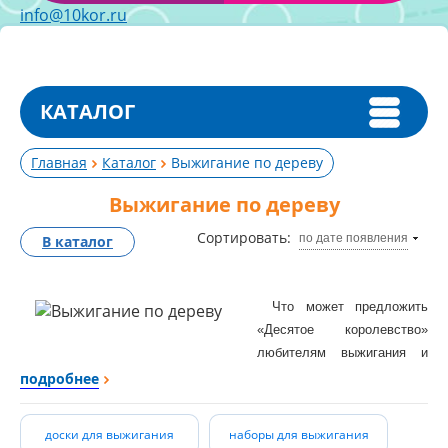
info@10kor.ru
КАТАЛОГ
Главная
Каталог
Выжигание по дереву
Выжигание по дереву
Сортировать:
по дате появления
В каталог
Что может предложить
«Десятое королевство»
любителям выжигания и
выпиливания и тем, кто
подробнее
только присматривается к
этому увлекательному
доски для выжигания
наборы для выжигания
занятию?