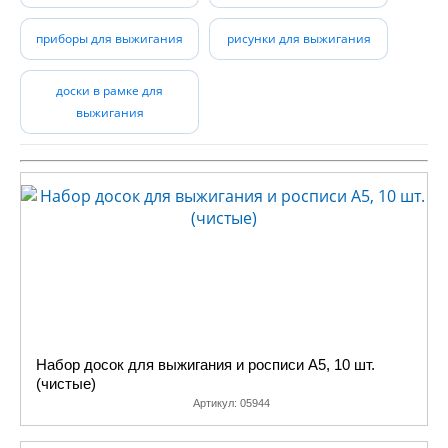
У нас вы найдете
приборы для выжигания
рисунки для выжигания
приборы и наборы для
выжигания, наборы для
выпиливания, фанеру для
доски в рамке для
выжигания
выжигания, экраны для
копирования и многое
другое. Этот список будет
только расширяться. К
тому же, на сайте вы
можете совершенно
бесплатно скачать рисунки,
картинки и шаблоны для
выжигания и выпиливания
различной степени
сложности.
Набор досок для выжигания и росписи А5, 10 шт.
Все для выжигания по
(чистые)
дереву
мы делаем сами.
Артикул:
05944
За исключением приборов.
Мы сами не производим