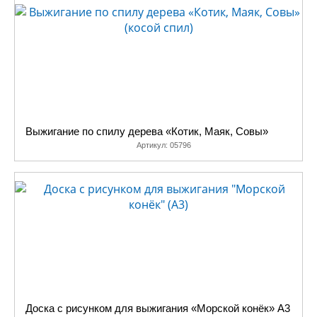
приборы для выжигания.
Для нас их делает наш
партнер ООО «Нова»
(Великий Новгород).
Мы торгуем только
приборами, изначально
спроектированными для
выжигания по дереву и
Выжигание по спилу дерева «Котик, Маяк, Совы»
предназначенными только
Артикул:
05796
для этого. Обязательно с
понижающим
трансформатором,
имеющие регулировки или
хотя бы переключатель
режимов работы.
У нас вы можете купить
наборы фанеры для
выжигания с рисунками и
без, расфасованными по 2,
Доска с рисунком для выжигания «Морской конёк» А3
5 или по 10 шт. В каждом