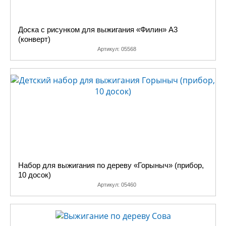
шила).
Все большую
популярность у любителей
Доска с рисунком для выжигания «Филин» А3
(конверт)
выжигания и выпиливания
Артикул:
05568
по дереву приобретают
экраны для копирования, с
помощью которых на доску
или фанеру легко
переносится рисунок любой
степени сложности.
А для тех, у кого все
есть, в разделе
«Поддержка» выложено
большое количество
Набор для выжигания по дереву «Горыныч» (прибор,
картинок и рисунков,
10 досок)
специально
Артикул:
05460
адаптированных под
выжигание и выпиливание.
Их можно бесплатно
скачать.