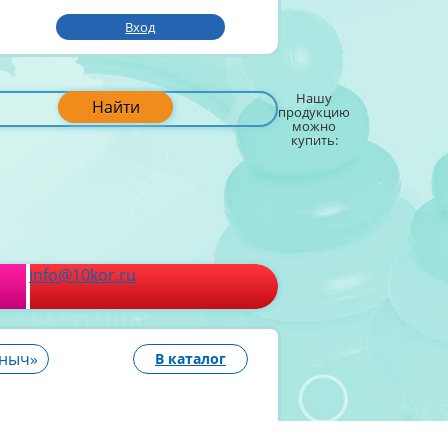
Вход
Нашу
Найти
продукцию
можно
купить:
info@10kor.ru
ыныч»
В каталог