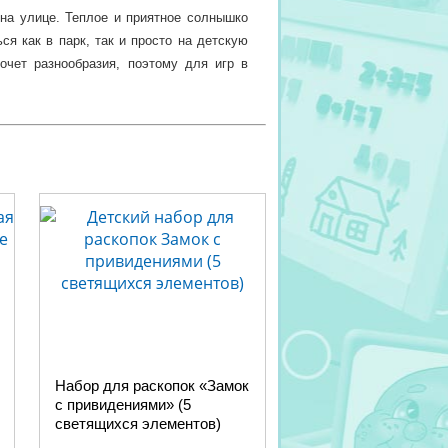
на улице. Теплое и приятное солнышко
я как в парк, так и просто на детскую
очет разнообразия, поэтому для игр в
елать куличики, проложить дорогу для
товленным им лично, или как будто что-
чок. Деткам всегда весело гоняться за
могут вам интересно и весело провести
любой уголок России.
Набор для раскопок «Замок
с привидениями» (5
светящихся элементов)