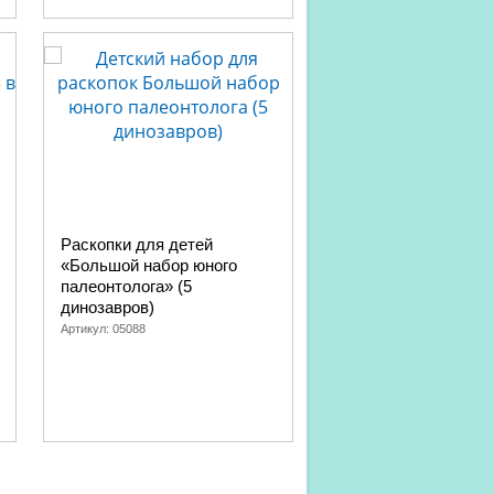
Раскопки для детей
Раскопки для детей
«Большой набор юного
юного палеонтолога»
палеонтолога» (5
динозавра, светятся
динозавров)
темноте)
Артикул:
05088
Артикул:
05087