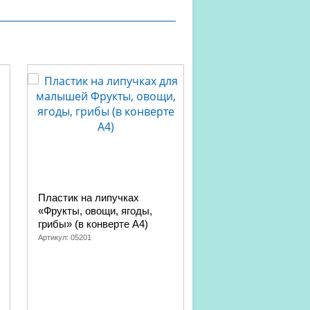
Пластик на липучках
Развивающая насто
«Фрукты, овощи, ягоды,
игра «Прочти-забер
грибы» (в конверте A4)
Артикул:
04830
Артикул:
05201