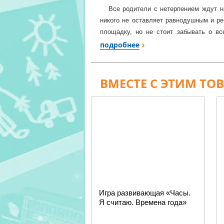
Все родители с нетерпением ждут нас
никого не оставляет равнодушным и ре
площадку, но не стоит забывать о вс
песочнице отлично подойдут лопатки 
подробнее
любимых машинок, а возможно, придумае
то посадить на грядках как бабушка с
бабочками или другими маленькими нас
ВМЕСТЕ С ЭТИМ ТО
время на улице в летние дни, тем боле
Игра развивающая «Часы.
Я считаю. Времена года»