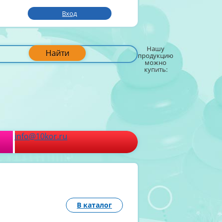
Вход
Нашу
Найти
продукцию
можно
купить:
info@10kor.ru
В каталог