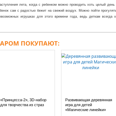
тупления лета, когда с ребенком можно проводить хоть целый день 
бенок сам с радостью бежит на свежий воздух. Можно пойти прогулятьс
евозможных игрушках для этого времени года, ведь деткам всегда х
или грабли. Ребенок сможет построить с любимой мамой крепость, сд
т и свою игру, например, захочет вас угостить вкусным блюдом, приго
 дедушкой. Для прогулок в парке или на даче можно взять с собой са
екомыми. Игрушки для лета, купленные в нашем интернет-магазине по
ВАРОМ ПОКУПАЮТ:
е что оформить доставку всей производимой нашей продукции, можно в 
«Принцесса-2», 3D-набор
Развивающая деревянная
для творчества из страз
игра для детей
«Магические линейки»