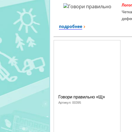
Лого
Четка
дефек
и по
подробнее
логоп
жизнь
Разра
млад
своев
Говори правильно «Щ»
Артикул:
00395