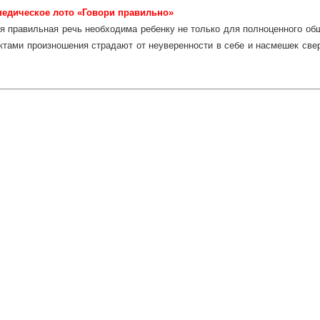
педическое лото «Говори правильно»
я правильная речь необходима ребенку не только для полноценного общ
тами произношения страдают от неуверенности в себе и насмешек свер
лучить хорошую оценку в школе. Поэтому долг каждого родителя с
еду и вместе с ним решить возрастные проблемы произношения, не да
 на долгие годы.
ботанные педагогом Олесей Емельяновой, логопедические пазлы «Гово
шим школьникам быстрее автоматизировать правильное произноше
ременном начале занятий эффективно предотвратить возникновение так