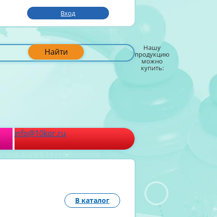
Вход
Нашу
Найти
продукцию
можно
купить:
info@10kor.ru
В каталог