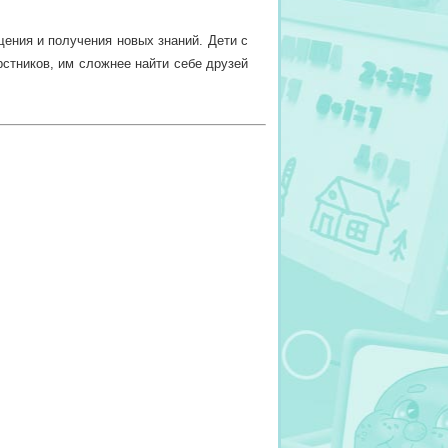
ения и получения новых знаний. Дети с
стников, им сложнее найти себе друзей
воевременно отвести своего малыша к
в им закрепиться и испортить ребенку
ри правильно» помогут дошкольникам и
ние проблемных звуков, а также при
их проблем.