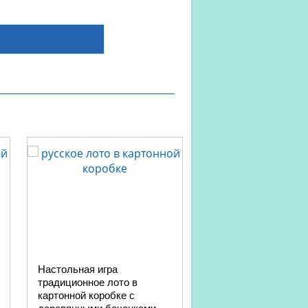
Настольная игра
Настольная игра дл
традиционное лото в
«Расскажи или дейс
картонной коробке с
в 1. Серия Актив tim