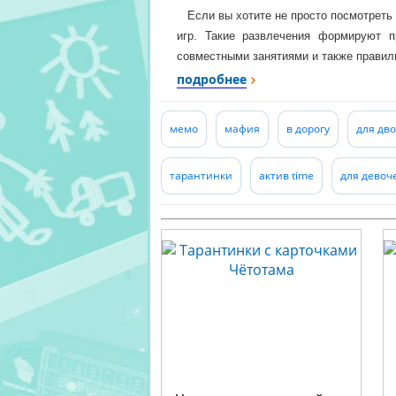
Если вы хотите не просто посмотреть в
игр. Такие развлечения формируют 
совместными занятиями и также правил
Время, проведенное вместе со всей сем
подробнее
мемо
мафия
в дорогу
для дв
тарантинки
актив time
для девоч