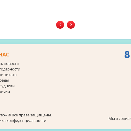
‹
›
8
НАС
п. новости
годарности
тификаты
рады
рудники
ансии
тво» © Все права защищены.
Мы в социал
тика конфиденциальности