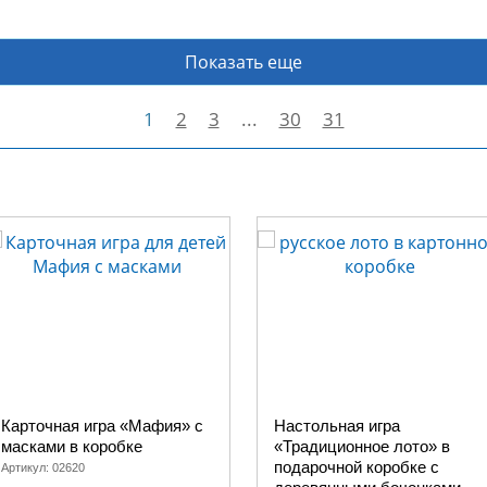
Показать еще
1
2
3
...
30
31
Карточная игра «Мафия» с
Настольная игра
масками в коробке
«Традиционное лото» в
подарочной коробке с
Артикул:
02620