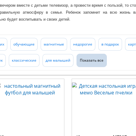
ечером вместе с детьми телевизор, а провести время с пользой, то ст
правильную атмосферу в семье. Ребенок запомнит на всю жизнь в
ьно будет воспитывать и своих детей.
ьей безусловно важно, а в компании с играми Десятого Королевства - 
оих
обучающие
магнитные
недорогие
в подарок
кар
ек
классические
для малышей
Показать все