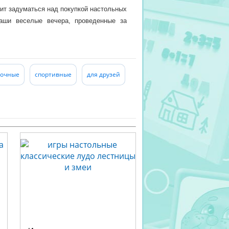
оит задуматься над покупкой настольных
аши веселые вечера, проведенные за
бесценно.
точные
спортивные
для друзей