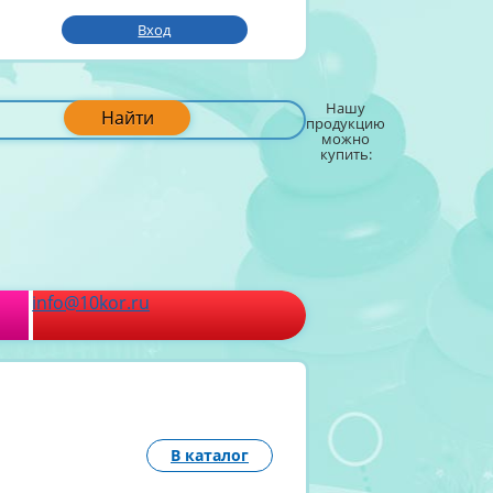
Вход
Нашу
Найти
продукцию
можно
купить:
info@10kor.ru
В каталог