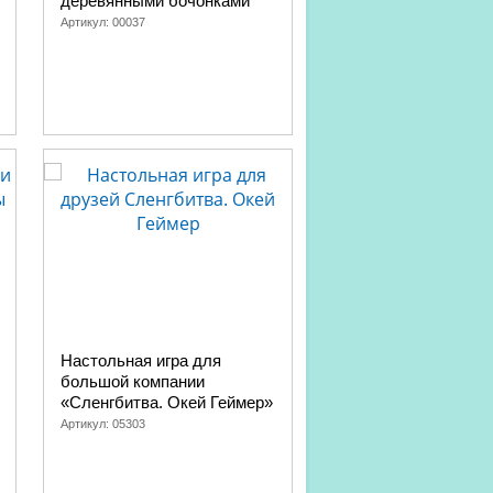
деревянными бочонками
Артикул:
05185
Артикул:
00037
Настольная игра для
Настольная игра дл
большой компании
большой компании 
«Сленгбитва. Окей Геймер»
или Вызов» 3 в 1 се
«Актив time»
Артикул:
05303
Артикул:
05184