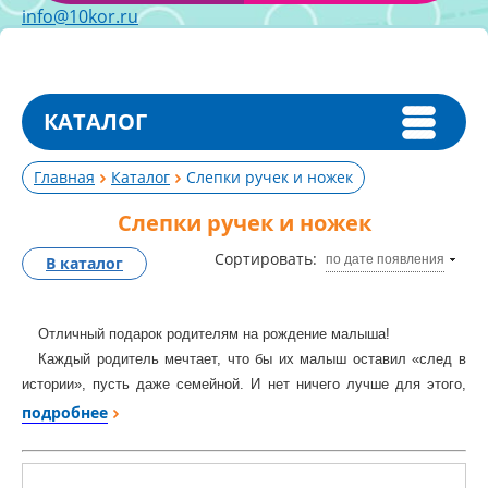
info@10kor.ru
КАТАЛОГ
Главная
Каталог
Слепки ручек и ножек
Слепки ручек и ножек
Сортировать:
по дате появления
В каталог
Отличный подарок родителям на рождение малыша!
Каждый родитель мечтает, что бы их малыш оставил «след в
истории», пусть даже семейной. И нет ничего лучше для этого,
чем наборы для слепков ручек и ножек малыша на основе
подробнее
самозатвердевающей полимерной глины.
Оговоримся сразу, эти наборы не являются детской игрушкой,
они предназначены в первую очередь для родителей.
В первые