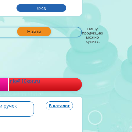
Вход
Нашу
Найти
продукцию
можно
купить:
info@10kor.ru
и ручек
В каталог