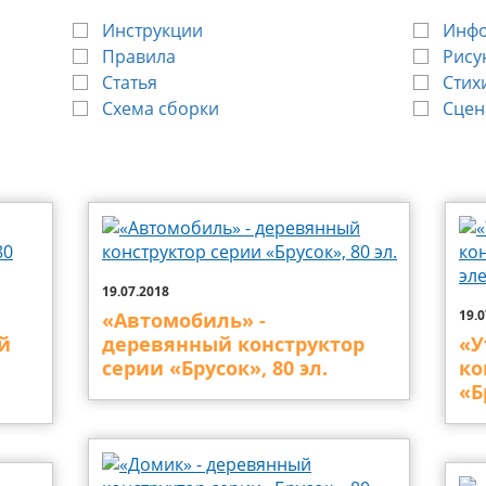
Инструкции
Инф
Правила
Рису
Статья
Стих
Схема сборки
Сцен
19.07.2018
19.0
«Автомобиль» -
й
деревянный конструктор
«У
серии «Брусок», 80 эл.
ко
«Б