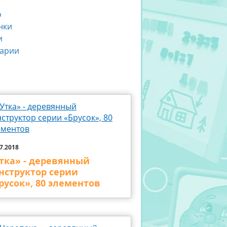
о
нки
и
арии
7.2018
тка» - деревянный
нструктор серии
русок», 80 элементов