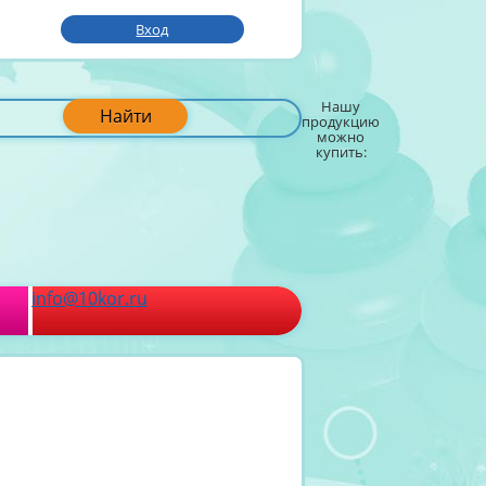
Вход
Нашу
Найти
продукцию
можно
купить:
info@10kor.ru