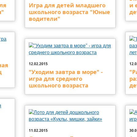
ля
Игра для детей младшего
и 
ы"
школьного возраста "Юные
де
водители"
12.02.2015
12.0
ная
ц
"Уходим завтра в море" -
"Р
игра для среднего
ра
школьного возраста
де
11.02.2015
30.0