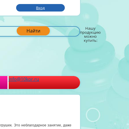
Вход
Нашу
Найти
продукцию
можно
купить:
info@10kor.ru
игрушек. Это неблагодарное занятие, даже