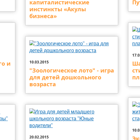
капиталистические
Пу
инстинкты «Акулы
бизнеса»
17.0
10.03.2015
го и
Ша
"Зоологическое лото" - игра
ст
для детей дошкольного
пл
возраста
10.0
20.02.2015
Эк