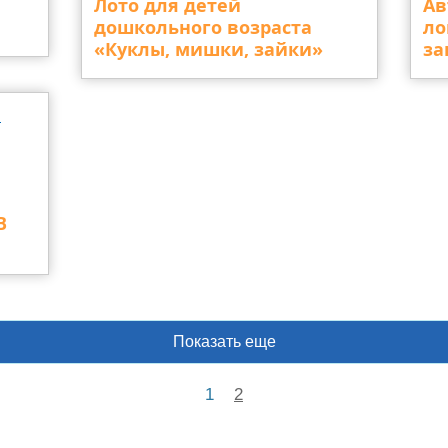
Лото для детей
Ав
дошкольного возраста
ло
«Куклы, мишки, зайки»
за
В
Показать еще
1
2