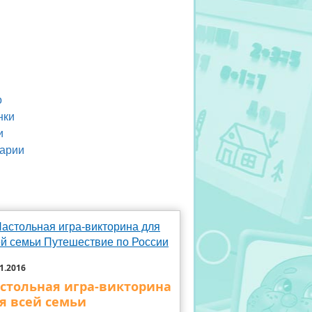
о
нки
и
арии
1.2016
стольная игра-викторина
я всей семьи