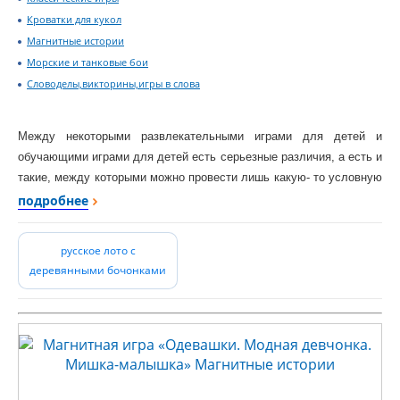
Кроватки для кукол
Магнитные истории
Морские и танковые бои
Словоделы,викторины,игры в слова
Между некоторыми развлекательными играми для детей и
обучающими играми для детей есть серьезные различия, а есть и
такие, между которыми можно провести лишь какую- то условную
границу. При этом надо учитывать то, что нет, практически, ни
подробнее
одной развлекательной игры, которая ничему бы не учила и
ничего бы не развивала. Поэтому деление игр на
русское лото с
развлекательные, обучающие и развивающие порой чисто
деревянными бочонками
условное.
В любом случае, развлекательные игры и игрушки повеселее
своих обучающих коллег, они не требуют специальных методик и
постоянного контроля со стороны взрослого в процессе игры.