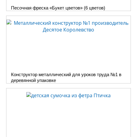
Ребенка невозможно заставить
Песочная фреска «Букет цветов» (6 цветов)
выполнять ежедневно
упражнения, какими бы
полезными они не были,
поэтому лучшим способом
проявить его интерес к
обучению является игра.
Специалисты нашего
производства разработали
множество развивающих игр,
Конструктор металлический для уроков труда №1 в
которые можно найти в
деревянной упаковке
специальных разделах нашего
сайта, многие из них
используются в детских садах
и школах, но в основном, они
предназначены для занятий
родителей с детьми и
направленны на развитие
мелкой моторики детей