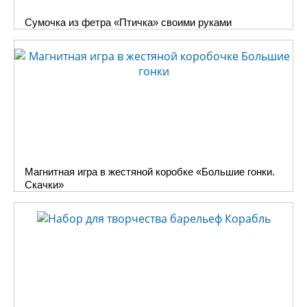
раннего возраста. В частности,
Сумочка из фетра «Птичка» своими руками
все педагоги и родители
знают, что
пальчиковые игры
существенно ускоряют
речевое и умственное
развитие детей дошкольного и
младшего школьного возраста,
способствуют развитию
мелкой моторики, помогают
бороться с дефицитом
внимания и возрастными
Магнитная игра в жестяной коробке «Большие гонки.
дефектами произношения. Чем
Скачки»
раньше ваш малыш начнет
тренировать пальчики, тем
лучше!
Игры этой серии,
разработанные педагогом
Олесей Емельяновой
,
помогут вашему малышу
разучить множество новых