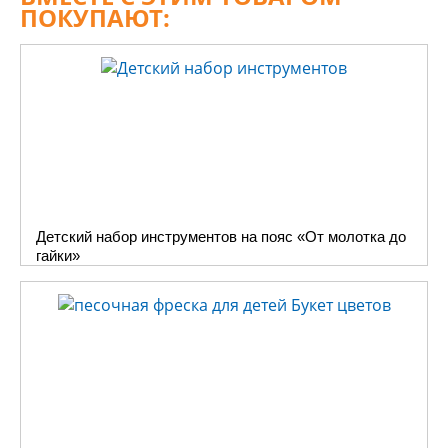
кистей выполнять точные
ПОКУПАЮТ:
мелкие движения. Чем больше
развивается моторика, тем
большее влияние она
оказывает на формирование
речи у малышей и
взаимодействует с вниманием,
мышлением, воображением,
координацией,
наблюдательностью,
Детский набор инструментов на пояс «От молотка до
зрительной и двигательной
гайки»
памятью. Кроме того,
развивать моторику важно
потому, что она будет
необходима ребёнку на
протяжении всей его жизни:
точные скоординированные
движения пальцев рук помогут
легче освоить письмо и
рисование.