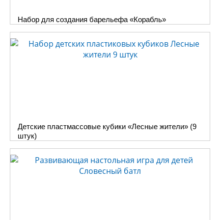
веселых стихов и полезных
Набор для создания барельефа «Корабль»
пальчиковых упражнений.
Помимо подробной
иллюстрированной инструкции
в каждый набор входят 12
красочных игровых полей и
предназначены
для детей от 2
до 7 лет
. Принимать участие в
игре могут от 1 до 12 человек.
Обучающие тематические
картинки познакомят детей со
Детские пластмассовые кубики «Лесные жители» (9
всеми изображаемыми с
штук)
помощью пальчиков героями,
предметами и ситуациями.
Подробное описание и правила
к каждой игре вы можете найти
на страницах сайта автора,
кликнув на ссылку в карточке
каждой из 4-х пальчиковых игр.