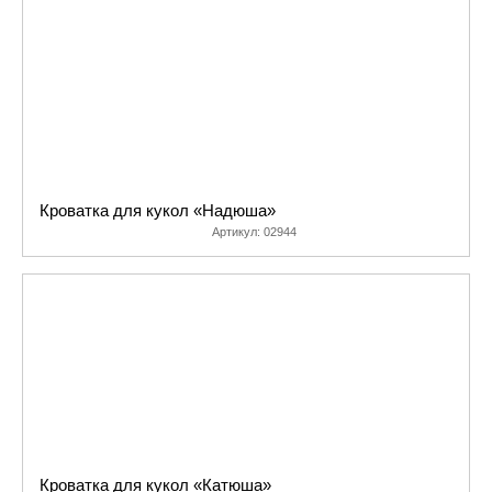
производству такой игрушки. В
результате она ни чем не
отличается от настоящей
детской кроватки.
Детали кроватки выполнены
из массива березы,
выращенной в экологически
чистой зоне. Для покраски
Кроватка для кукол «Надюша»
используются лакокрасочные
Артикул:
02944
материалы нового поколения
на водной основе. Все это
делает игрушку экологически
безопасной. Закругленные
опоры позволяют превратить
кроватку в качалку.
Конструкция кроватки прочная
и простая в сборке. Приятным
дополнением служит комплект
пастельных
Кроватка для кукол «Катюша»