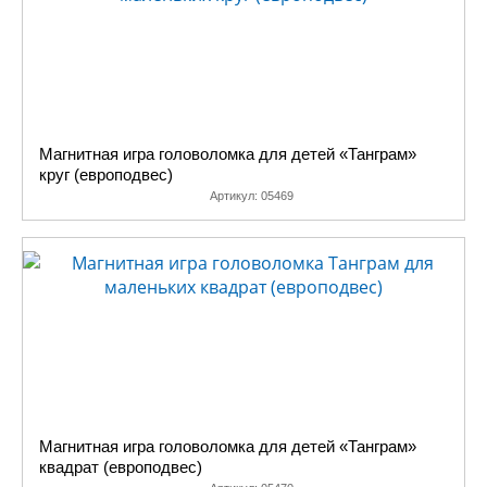
нашли). Количество медалей и
дипломов, которыми они
награждены, так же о чем-то
говорит, равно как и большое
количество положительных
отзывов.
Магнитная игра головоломка для детей «Танграм»
круг (европодвес)
Артикул:
05469
Магнитная игра головоломка для детей «Танграм»
квадрат (европодвес)