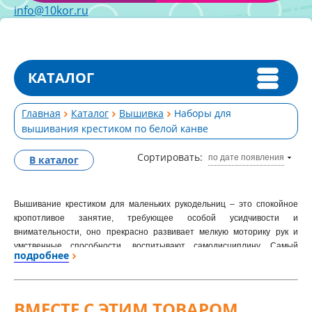
info@10kor.ru
КАТАЛОГ
Главная
Каталог
Вышивка
Наборы для
вышивания крестиком по белой канве
Сортировать:
по дате появления
В каталог
Вышивание крестиком для маленьких рукодельниц – это спокойное
кропотливое занятие, требующее особой усидчивости и
внимательности, оно прекрасно развивает мелкую моторику рук и
умственные способности, воспитывают самодисциплину. Самый
подробнее
простой способ научиться вышивать крестиком – купить готовые
наборы с несложными простыми рисунками и подробной инструкцией,
как в представленной категории. В состав каждого набора входит
цветная схема вышивки, канва и нитки мулине. Наборы с пяльцами и
ВМЕСТЕ С ЭТИМ ТОВАРОМ