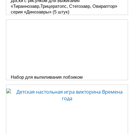
Доски с рисунком для выжигания
«Тираннозавр,Трицератопс, Стегозавр, Овираптор»
серия «Динозавры» (5 штук)
Набор для выпиливания лобзиком