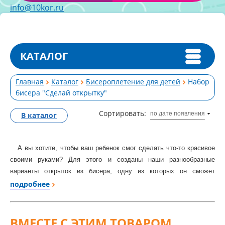
info@10kor.ru
КАТАЛОГ
Главная
Каталог
Бисероплетение для детей
Набор
бисера "Сделай открытку"
Сортировать:
по дате появления
В каталог
А вы хотите, чтобы ваш ребенок смог сделать что-то красивое
своими руками? Для этого и созданы наши разнообразные
варианты открыток из бисера, одну из которых он сможет
подарить на любой праздник. Такое занятие, несомненно, займет
подробнее
у него не один час, а может и день, поэтому оно будет полезно в
развитии таких качеств, как целеустремленность, усидчивость,
аккуратность, внимательность, чувство красоты, мелкая
ВМЕСТЕ С ЭТИМ ТОВАРОМ