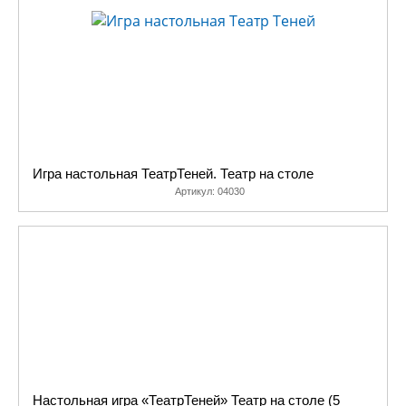
являются неотъемлемой частью
воспитательного процесса и с
первых лет жизни знакомят детей с
родной культурой, традициями и
богатым литературным наследием
наших предков. Знакомство со
сказками в виде небольших
импровизированных мини-спектаклей
Игра настольная ТеатрТеней. Театр на столе
очень нравится малышам. В отличии
Артикул:
04030
от книжек с картинками, в
настольном театре герои оживают –
они говорят и двигаются, учат
ребенка играть в сказку. Все это
помогает детям быстрее запомнить
новые для них слова и понять сюжет
произведения, а вскоре и стать
полноправными участниками
представления.
Театр на столе также активно
Настольная игра «ТеатрТеней» Театр на столе (5