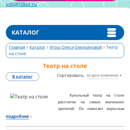
info@10kor.ru
КАТАЛОГ
Главная
Каталог
Игры Олеси Емельяновой
Театр
на столе
Театр на столе
Сортировать:
по дате появления
В каталог
Кукольный театр на столе
рассчитан на самых маленьких
зрителей. Он помогает взрослым
познакомить детей 2-7 лет с героями
подробнее
и сюжетами традиционных сказок,
которые вот уже много поколений