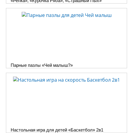
«Репка», «Курочка Ряба», «Страшный Пых»
Парные пазлы «Чей малыш?»
Настольная игра для детей «Баскетбол» 2в1