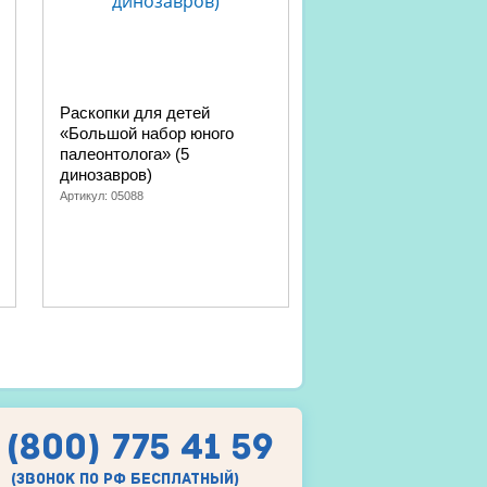
Раскопки для детей
Раскопки для детей
«Большой набор юного
юного палеонтолога»
палеонтолога» (5
динозавра, светятся
динозавров)
темноте)
Артикул:
05088
Артикул:
05087
 (800) 775 41 59
(звонок по рф бесплатный)