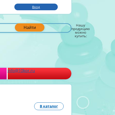
Вход
Нашу
Найти
продукцию
можно
купить:
info@10kor.ru
В каталог