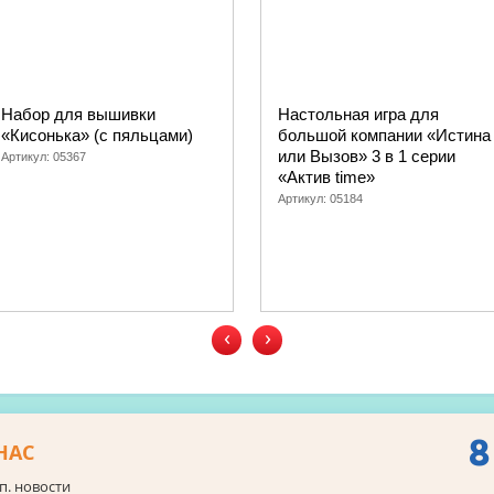
Набор для вышивки
Настольная игра для
«Кисонька» (с пяльцами)
большой компании «Истина
или Вызов» 3 в 1 серии
Артикул:
05367
«Актив time»
Артикул:
05184
‹
›
8
НАС
п. новости