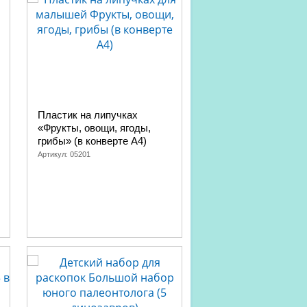
Пластик на липучках
Развивающая насто
«Фрукты, овощи, ягоды,
игра «Прочти-забер
грибы» (в конверте A4)
Артикул:
04830
Артикул:
05201