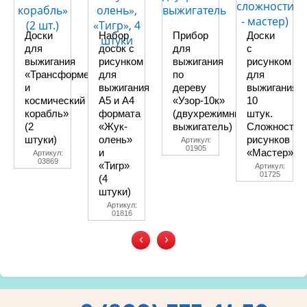
Доски
Набор
Прибор
Доски
для
досок с
для
с
выжигания
рисунком
выжигания
рисунком
«Трансформер
для
по
для
и
выжигания
дереву
выжигания
космический
А5 и А4
«Узор-10к»
10
корабль»
формата
(двухрежимный
штук.
(2
«Жук-
выжигатель)
Сложность
штуки)
олень»
рисунков
Артикул:
01905
и
«Мастер»
Артикул:
03869
«Тигр»
Артикул:
01725
(4
штуки)
Артикул:
01816
‹
›