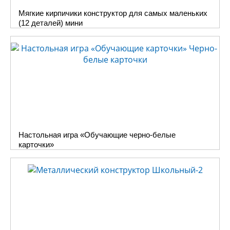
раскрашивания, в составе
Мягкие кирпичики конструктор для самых маленьких
которых добрые герои любимых
(12 деталей) мини
сказок.
Перед началом работы
определитесь с цветами для
создания рисунка. Акриловые
краски, входящие в состав,
идеально подходят для работы
по керамике: они быстро сохнут
и не смешиваются при
нанесении слоев. Для лучшего
Настольная игра «Обучающие черно-белые
закрепления краски на глине,
карточки»
предварительно рекомендуем
обработать поверхность
спиртом или жидкостью для
снятия лака. Начните с
основного цвета, а затем,
следуя своим фантазиям
добавьте узоры на одежду