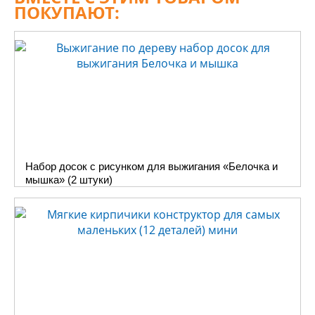
территории нашей страны и
ПОКУПАЮТ:
относят их к периоду бронзовой
эпохи. Предметы обжигались и
украшались росписью. Может
быть поэтому самостоятельное
изготовление фигурок из глины
и ручная роспись так
привлекают малышей, ведь
русское народное декоративно
– прикладное творчество
Набор досок с рисунком для выжигания «Белочка и
знакомо детям с детства,
мышка» (2 штуки)
впитано с молоком матери.
Дети очень любят творить и
получают огромное
удовольствие именно от самого
процесса, а не только от
результата.
В категории «Игрушек из
глины» Десятого Королевства
уже готовые наборы для