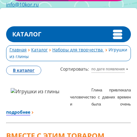
info@10kor.ru
КАТАЛОГ
Главная
Каталог
Наборы для творчества
Игрушки
из глины
Сортировать:
по дате появления
В каталог
Глина привлекала
человечество с давних времен
и была очень
распространенным подручным
подробнее
материалом. Археологи
обнаруживают игрушки,
украшения и посуду на
ВМЕСТЕ С ЭТИМ ТОВАРОМ