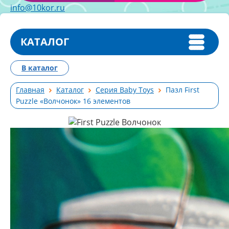
info@10kor.ru
КАТАЛОГ
В каталог
Главная
Каталог
Серия Baby Toys
Пазл First
Puzzle «Волчонок» 16 элементов