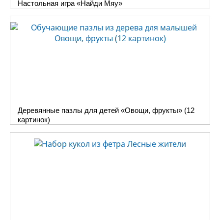
Настольная игра «Найди Мяу»
Некоторые родители
боятся, что дети
расстроятся, и
стараются не говорить с
ними об опасностях
окружающего мира,
думая, что этим
защищают их, а на
самом деле лишают
Деревянные пазлы для детей «Овощи, фрукты» (12
шанса на спасение, ведь
картинок)
в жизни случается
всякое, и в нужную
минуту взрослых может
просто не оказаться
рядом. После игры в
наше лото вы сможете
быть уверенными, что
ребенок, оставшись без
присмотра, не наделает