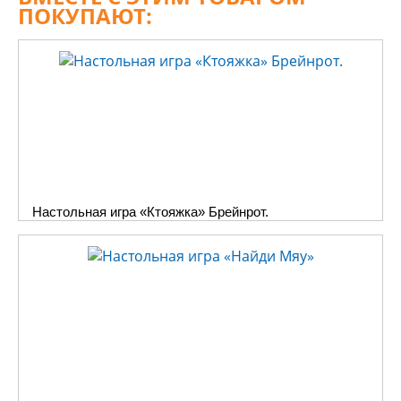
лет с потенциально
ПОКУПАЮТ:
опасными жизненными
ситуациями и способами
их избежать, а если это
не представляется
возможным, то
поступить правильно и
минимизировать вред,
который они могут
причинить жизни и
Настольная игра «Ктояжка» Брейнрот.
здоровью. Это очень
важные и полезные
знания, и необходимо,
чтобы каждый ребенок
хорошо их усвоил.
Основы безопасности
жизнедеятельности
(ОБЖ) – непростая для
объяснения и не самая
веселая тема.