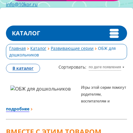
info@10kor.ru
КАТАЛОГ
Главная
Каталог
Развивающие серии
ОБЖ для
дошкольников
Сортировать:
по дате появления
В каталог
Игры этой серии помогут
родителям,
воспитателям и
учителям начальных
подробнее
классов в
занимательной форме
познакомить детей 4-10
ВМЕСТЕ С ЭТИМ ТОВАРОМ