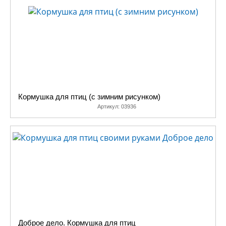
иностранных языках, и не всегда
помним о том, что наша главная
задача – научить их человечности,
воспитать щедрыми, отзывчивыми,
созидательными, привить им любовь к
труду.
Эта серия наборов для детского
творчества
"Доброе дело"
поможет
Кормушка для птиц (с зимним рисунком)
вам преподать детям любого возраста
Артикул:
03936
целительный урок доброты. Вы
сможете своими руками сделать
правильные домики для гнездования
птиц, а также красивые кормушки,
которые помогут нашим маленьким
соседям по планете пережить трудную
зиму.
Творите доброе дело, и оно
обязательно к вам вернется!
Доброе дело. Кормушка для птиц