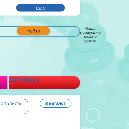
Вход
Нашу
Найти
продукцию
можно
купить:
info@10kor.ru
нополист»
В каталог