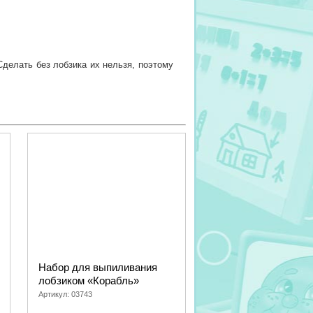
Сделать без лобзика их нельзя, поэтому
реть выпускаемые нашим предприятием
, то рекомендуем обратить внимание на
иливания.
ас снова в «Десятом королевстве»!
Набор для выпиливания
лобзиком «Корабль»
Артикул:
03743