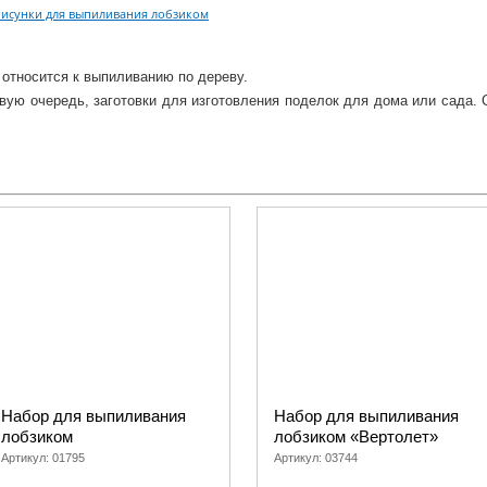
Рисунки для выпиливания лобзиком
о относится к выпиливанию по дереву.
вую очередь, заготовки для изготовления поделок для дома или сада. 
граничится представленными в наборе моделями, советуем посмот
сли у Вас есть свои идеи по созданию уникальных поделок из дерева
 рисунка. Они идеально подходят не только для выжигания, но и для вып
и время с ребенком! Благодарим за интерес к нашей продукции! Ждем в
Набор для выпиливания
Набор для выпиливания
лобзиком
лобзиком «Вертолет»
Артикул:
01795
Артикул:
03744