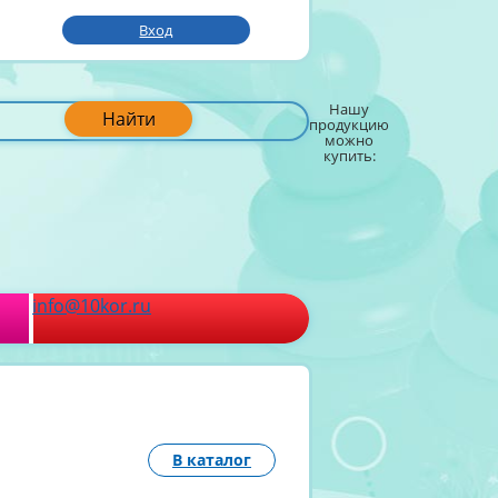
Вход
Нашу
Найти
продукцию
можно
купить:
info@10kor.ru
В каталог