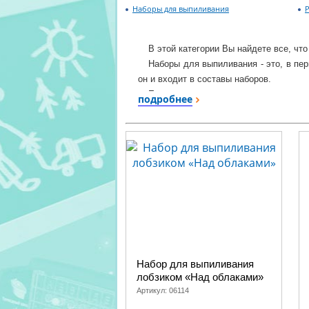
Наборы для выпиливания
В этой категории Вы найдете все, чт
Наборы для выпиливания - это, в пер
он и входит в составы наборов.
Если увлечение выпиливанием не о
подробнее
дощечки для выпиливания по дереву. Е
доски для выжигания - те, которые без
Желаем интересно и пользой провест
Набор для выпиливания
лобзиком «Над облаками»
Артикул:
06114