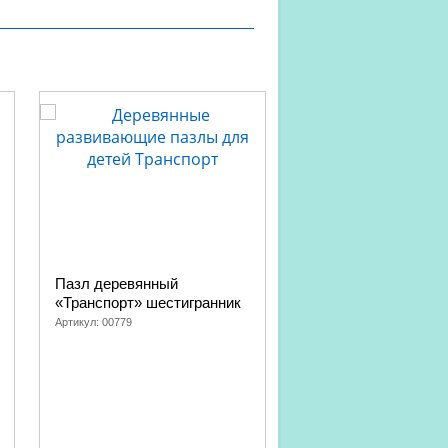
Пазл деревянный
Пазл деревянный «
«Транспорт» шестигранник
фрукты, ягоды»
Артикул:
00779
Артикул:
00778