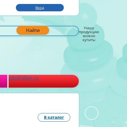
Вход
Нашу
Найти
продукцию
можно
купить:
info@10kor.ru
В каталог