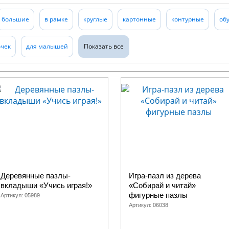
большие
в рамке
круглые
картонные
контурные
об
очек
для малышей
Показать все
Деревянные пазлы-
Игра-пазл из дерева
вкладыши «Учись играя!»
«Собирай и читай»
фигурные пазлы
Артикул:
05989
Артикул:
06038