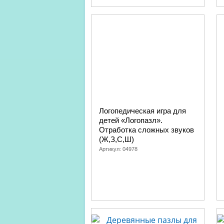
Логопедическая игра для
детей «Логопазл».
Отработка сложных звуков
(Ж,З,С,Ш)
Артикул:
04978