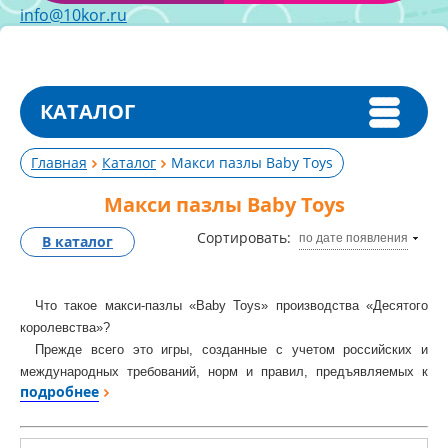
info@10kor.ru
КАТАЛОГ
Главная
Каталог
Макси пазлы Baby Toys
Макси пазлы Baby Toys
Сортировать:
по дате появления
В каталог
Что такое макси-пазлы «Baby Toys» производства «Десятого
королевства»?
Прежде всего это игры, созданные с учетом российских и
международных требований, норм и правил, предъявляемых к
подробнее
качеству, оформлению игрушки и упаковки к ней. Они
предназначены не только для российского, но и зарубежного
рынка.