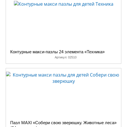
Яркие, интересные и забавные персонажи надолго займут
Вашего ребенка. Макси пазлы «BabyToys» изготовлены из
качественного плотного жесткого картона толщиной больше 2 мм,
благодаря чему элементы лучше держатся, а готовые
изображения не разваливаются, не теряют форму и остаются
ровными. Лицевая сторона элементов защищена слоем
специального экологически чистого покрытия, который
препятствует быстрому истиранию и выцветанию цветных
Контурные макси-пазлы 24 элемента «Техника»
картинок.
Артикул:
02510
Собирая макси-пазлы, сначала с Вашей помощью, а затем и
самостоятельно, ребенок научится соотносить отдельные
элементы с целым изображением, подбирать фрагменты по цвету
и форме. Игра разовьет усидчивость, наблюдательность и
зрительное восприятие. Манипулируя отдельными элементами
пазла, ребенок непроизвольно совершенствует мелкую моторику
рук.
Полный
ассортимент
пазлов «Baby Toys» производства
«Десятого королевства», представлен в нашем интернет-магазине
по доступной цене и скидками, как для розничных, так для
оптовых покупателей.
Пазл MAXI «Собери свою зверюшку. Животные леса»